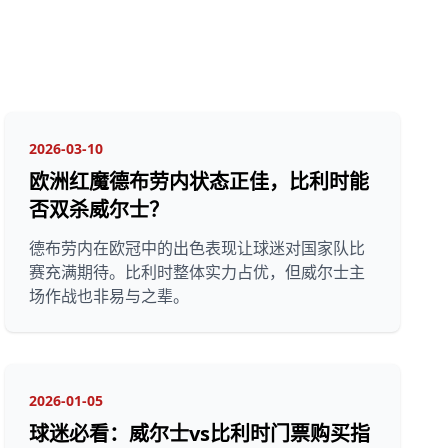
2026-03-10
欧洲红魔德布劳内状态正佳，比利时能
否双杀威尔士？
德布劳内在欧冠中的出色表现让球迷对国家队比
赛充满期待。比利时整体实力占优，但威尔士主
场作战也非易与之辈。
2026-01-05
球迷必看：威尔士vs比利时门票购买指