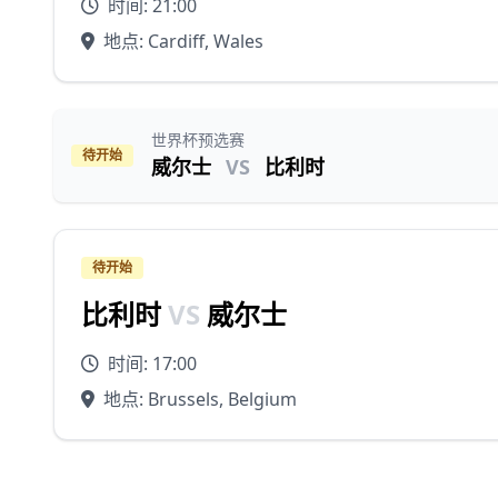
时间: 21:00
地点: Cardiff, Wales
世界杯预选赛
待开始
威尔士
VS
比利时
待开始
比利时
VS
威尔士
时间: 17:00
地点: Brussels, Belgium