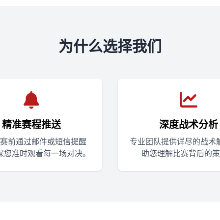
为什么选择我们
精准赛程推送
深度战术分析
赛前通过邮件或短信提醒
专业团队提供详尽的战术
保您准时观看每一场对决。
助您理解比赛背后的策