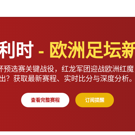
比利时
- 欧洲足坛
界杯预选赛关键战役，红龙军团迎战欧洲红
出？获取最新赛程、实时比分与深度分析
查看完整赛程
订阅提醒