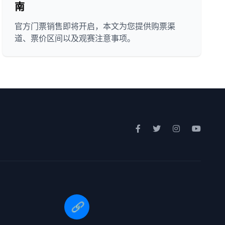
南
官方门票销售即将开启，本文为您提供购票渠
道、票价区间以及观赛注意事项。
🔗
伊斯坦布尔球队