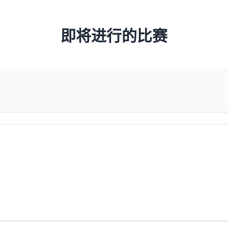
即将进行的比赛