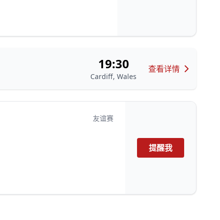
19:30
查看详情
Cardiff, Wales
友谊赛
提醒我