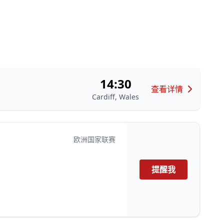
14:30
查看详情
Cardiff, Wales
欧洲国家联赛
提醒我