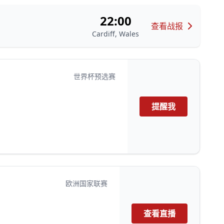
22:00
查看战报
Cardiff, Wales
世界杯预选赛
提醒我
欧洲国家联赛
查看直播