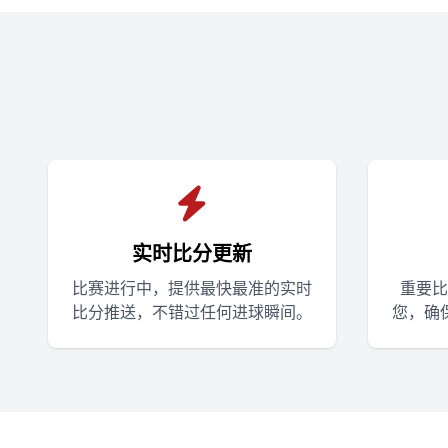
实时比分更新
比赛进行中，提供最快最准的实时
重要比
比分推送，不错过任何进球瞬间。
您，确