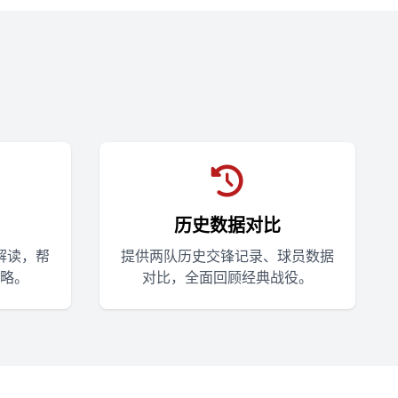
历史数据对比
解读，帮
提供两队历史交锋记录、球员数据
略。
对比，全面回顾经典战役。